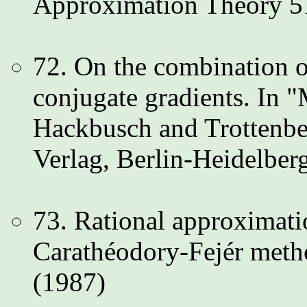
Approximation Theory 51
72. On the combination o
conjugate gradients. In 
Hackbusch and Trottenber
Verlag, Berlin-Heidelbe
73. Rational approximatio
Carathéodory-Fejér metho
(1987)