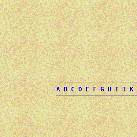
A
B
C
D
E
F
G
H
I
J
K