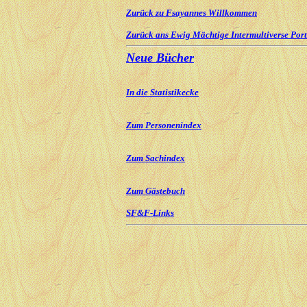
Zurück zu Fsayannes Willkommen
Zurück ans Ewig Mächtige Intermultiverse Port
Neue Bücher
In die Statistikecke
Zum Personenindex
Zum Sachindex
Zum Gästebuch
SF&F-Links