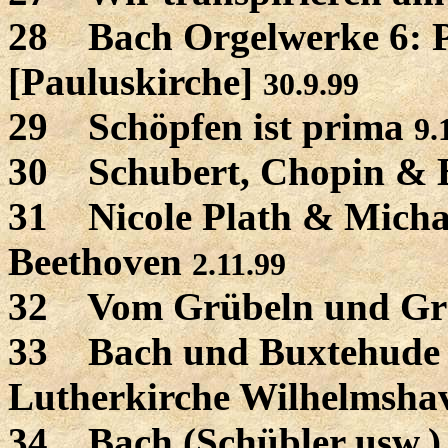
28 Bach Orgelwerke 6: Pa
[Pauluskirche]
30.9.99
29 Schöpfen ist prima
9.
30 Schubert, Chopin & 
31 Nicole Plath & Mich
Beethoven
2.11.99
32 Vom Grübeln und Gr
33 Bach und Buxtehude 1
Lutherkirche Wilhelmsh
34 Bach (Schübler usw.) 