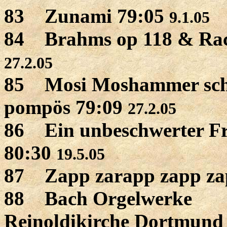
83 Zunami 79:05
9.1.05
84 Brahms op 118 & Ra
27.2.05
85 Mosi Moshammer schil
pompös 79:09
27.2.05
86 Ein unbeschwerter Fr
80:30
19.5.05
87 Zapp zarapp zapp z
88 Bach Orgelwerke
Reinoldikirche Dortmund