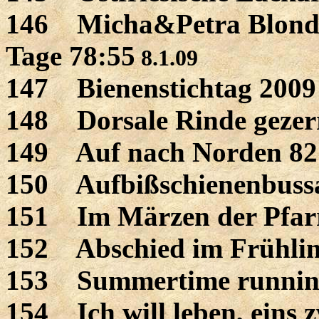
146 Micha&Petra Blondine
Tage 78:55
8.1.09
147 Bienenstichtag 2009
148 Dorsale Rinde gezer
149 Auf nach Norden 82
150 Aufbißschienenbussar
151 Im Märzen der Pfarr
152 Abschied im Frühlin
153 Summertime runnin
154 Ich will leben, eins z