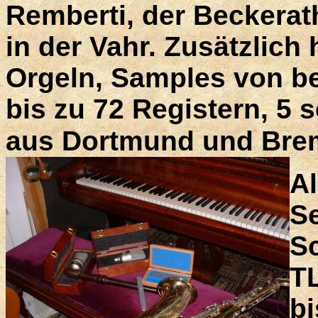
Remberti, der Beckerat
in der Vahr. Zusätzlich 
Orgeln, Samples von b
bis zu 72 Registern, 5 
aus Dortmund und Brem
A
S
S
TL
bi