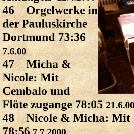
46 Orgelwerke in
der Pauluskirche
Dortmund 73:36
7.6.00
47 Micha &
Nicole: Mit
Cembalo und
Flöte zugange 78:05
21.6.0
48 Nicole & Micha: Mit 
78:56
7.7.2000