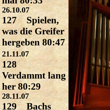
mal 80:33
26.10.07
127 Spielen,
was die Greifer
hergeben 80:47
21.11.07
128
Verdammt lang
her 80:29
28.11.07
129 Bachs