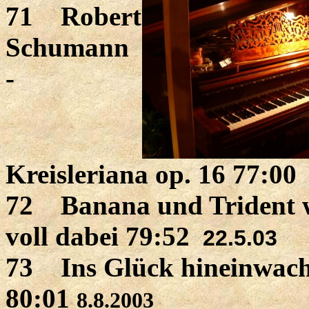
71 Robert
Schumann
-
Kreisleriana op. 16 77:00
2
72 Banana und Trident 
voll dabei 79:52
22.5.03
73 Ins Glück hineinwac
80:01
8.8.2003