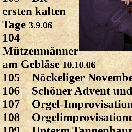
ersten kalten
Tage
3.9.06
104
Mützenmänner
am Gebläse
10.10.06
105 Nöckeliger
Novembe
106 Schöner Advent und
107 Orgel-Improvisatio
108 Orgelimprovisatione
109 Unterm Tannenbau