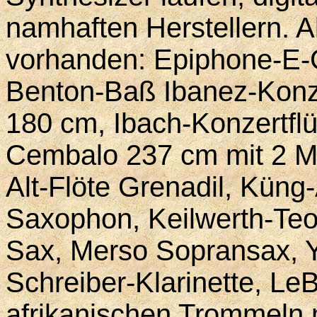
namhaften Herstellern. A
vorhanden: Epiphone-E-G
Benton-Baß Ibanez-Konze
180 cm, Ibach-Konzertfl
Cembalo 237 cm mit 2 Ma
Alt-Flöte Grenadil, Küng-
Saxophon, Keilwerth-Teo
Sax, Merso Sopransax, 
Schreiber-Klarinette, Le
afrikanischen Trommeln 