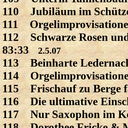
110 Jubiläum im Schütz
111 Orgelimprovisatione
112 Schwarze Rosen und 
83:33
2.5.07
113 Beinharte Ledernac
114 Orgelimprovisatione
115 Frischauf zu Berge fa
116 Die ultimative Einsc
117 Nur Saxophon im K
118 Dorothee Fricke & M