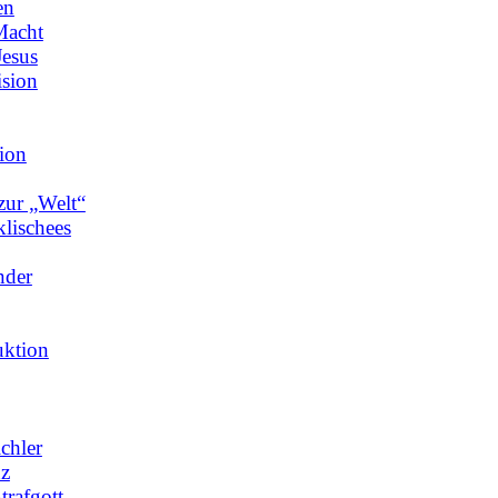
en
Macht
Jesus
ision
tion
zur „Welt“
lischees
nder
uktion
chler
nz
trafgott