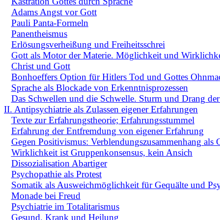
Kastration Gottes durch Sprache
Adams Angst vor Gott
Pauli Panta-Formeln
Panentheismus
Erlösungsverheißung und Freiheitsschrei
Gott als Motor der Materie. Möglichkeit und Wirklichke
Christ und Gott
Bonhoeffers Option für Hitlers Tod und Gottes Ohnma
Sprache als Blockade von Erkenntnisprozessen
Das Schwellen und die Schwelle. Sturm und Drang de
II. Antipsychiatrie als Zulassen eigener Erfahrungen
Texte zur Erfahrungstheorie; Erfahrungsstummel
Erfahrung der Entfremdung von eigener Erfahrung
Gegen Positivismus: Verblendungszusammenhang als 
Wirklichkeit ist Gruppenkonsensus, kein Ansich
Dissozialisation Abartiger
Psychopathie als Protest
Somatik als Ausweichmöglichkeit für Gequälte und Psy
Monade bei Freud
Psychiatrie im Totalitarismus
Gesund, Krank und Heilung