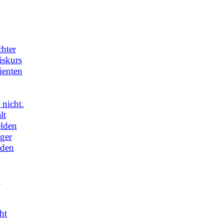
hter
iskurs
ienten
 nicht.
lt
elden
rger
eden
n
ht