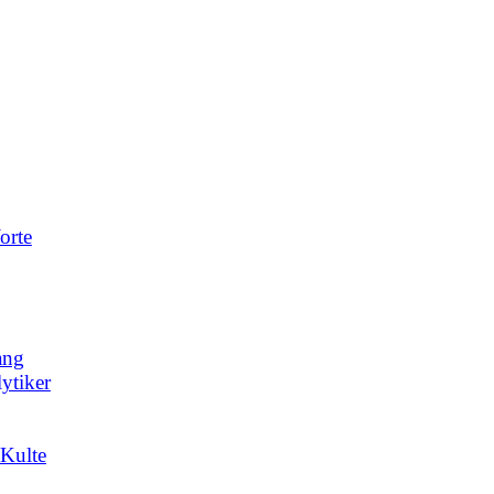
orte
ang
ytiker
/Kulte