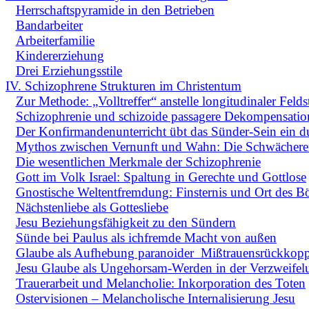
Herrschaftspyramide in den Betrieben
Bandarbeiter
Arbeiterfamilie
Kindererziehung
Drei Erziehungsstile
IV. Schizophrene Strukturen im Christentum
Zur Methode: „Volltreffer“ anstelle longitudinaler Feld
Schizophrenie und schizoide passagere Dekompensatio
Der Konfirmandenunterricht übt das Sünder-Sein ein d
Mythos zwischen Vernunft und Wahn: Die Schwächeren
Die wesentlichen Merkmale der Schizophrenie
Gott im Volk Israel: Spaltung in Gerechte und Gottlose
Gnostische Weltentfremdung: Finsternis und Ort des B
Nächstenliebe als Gottesliebe
Jesu Beziehungsfähigkeit zu den Sündern
Sünde bei Paulus als ichfremde Macht von außen
Glaube als Aufhebung paranoider
Mißtrauensrückkopp
Jesu Glaube als Ungehorsam-Werden in der Verzweifel
Trauerarbeit und Melancholie: Inkorporation des Toten
Ostervisionen – Melancholische Internalisierung Jesu