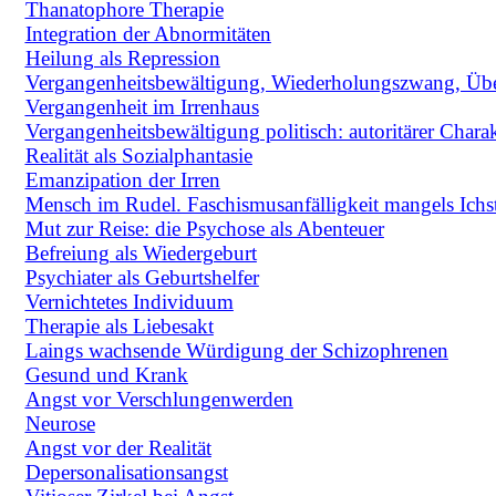
Thanatophore Therapie
Integration der Abnormitäten
Heilung als Repression
Vergangenheitsbewältigung, Wiederholungszwang, Üb
Vergangenheit im Irrenhaus
Vergangenheitsbewältigung politisch: autoritärer Charak
Realität als Sozialphantasie
Emanzipation der Irren
Mensch im Rudel. Faschismusanfälligkeit mangels Ichs
Mut zur Reise: die Psychose als Abenteuer
Befreiung als Wiedergeburt
Psychiater als Geburtshelfer
Vernichtetes Individuum
Therapie als Liebesakt
Laings wachsende Würdigung der Schizophrenen
Gesund und Krank
Angst vor Verschlungenwerden
Neurose
Angst vor der Realität
Depersonalisationsangst