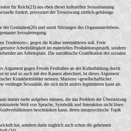
ssion für Reich(23) aus eben dieser kulturellen Sexualstauung
exuelle fordert, provoziert der Treuezwang zärtlich-gehässige
be der Genitalien(26) und somit Störungen des Orgasmuserlebens.
gestauter Sexualerregung.
en Tendenzen«, gegen die Kultur intermittieren soll. Freie
ressive Arbeitsfähigkeit im materiellen Produktionsprozeß, sondern
bender am Arbeitsplatz. Die narzißtische Gratifikation des sozialen
ales Argument gegen Freuds Festhalten an der Kulturbildung durch
et ist und so auch mit den Kassen abrechnet, ist dieses Argument
tischer Krankheitsbilder nennen: Marxens »gesellschaftlicher
verdingte Sexualität, die sich nicht anders legitimieren kann als
 Basis immer mehr aufgeben müssen, die das Problem der Übersetzung
kturierte Welt von Sprache, Symbolik und Interaktion nicht lösen
Kraftverhältnissen beschränken kann, deren intrapsychische Topik
wickelt hat, sondern darin zugleich auch schon die geheimen
haft.(34)