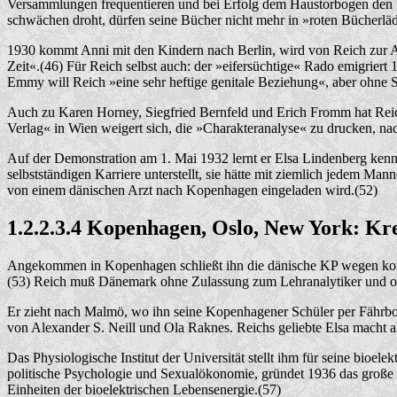
Versammlungen frequentieren und bei Erfolg dem Haustorbogen den V
schwächen droht, dürfen seine Bücher nicht mehr in »roten Bücherl
1930 kommt Anni mit den Kindern nach Berlin, wird von Reich zur A
Zeit«.(46) Für Reich selbst auch: der »eifersüchtige« Rado emigrier
Emmy will Reich »eine sehr heftige genitale Beziehung«, aber ohne 
Auch zu Karen Horney, Siegfried Bernfeld und Erich Fromm hat Reich 
Verlag« in Wien weigert sich, die »Charakteranalyse« zu drucken, 
Auf der Demonstration am 1. Mai 1932 lernt er Elsa Lindenberg kenn
selbstständigen Karriere unterstellt, sie hätte mit ziemlich jedem 
von einem dänischen Arzt nach Kopenhagen eingeladen wird.(52)
1.2.2.3.4 Kopenhagen, Oslo, New York: K
Angekommen in Kopenhagen schließt ihn die dänische KP wegen konter
(53) Reich muß Dänemark ohne Zulassung zum Lehranalytiker und ohne
Er zieht nach Malmö, wo ihn seine Kopenhagener Schüler per Fährboot
von Alexander S. Neill und Ola Raknes. Reichs geliebte Elsa macht al
Das Physiologische Institut der Universität stellt ihm für seine bioe
politische Psychologie und Sexualökonomie, gründet 1936 das große »
Einheiten der bioelektrischen Lebensenergie.(57)