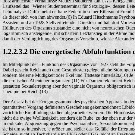
trotz ärmlichster Verhältnisse Medizin studieren kann. Als Kriegstei
Laufzettel das »Wiener Studentenseminar für Sexulogie«, dessen Leit
Lehranalyse. Dafür meint er, habe Federn in seiner Eifersucht Freud 
als dieser sich von ihm abwendet.(6) In Eduard Hitschmanns Psychoana
Assistent und ab 1928 Stellvertretender Direktor und hält dort Vorles
Hüllkurven des Orgasmus zustande: eine nicht von neurotischen Quers
logarithmisch ansteigende, mit scharfem Letztanstieg in der Akme moto
damit der Verdinglichung des Orgasmus Vorschub, wie sie Alexander L
1.2.2.3.2 Die energetische Abfuhrfunktio
Im Mittelpunkt der »Funktion des Orgasmus« von 1927 steht die »orgas
Dabei gesteht Reich auch dem Gesundesten gelegentliche Störungen die
sondern bleierne Müdigkeit oder Ekel und Tristesse hinterläßt.(10) Je g
die erotischen Abenteuer organisiert.(11) Für Damen reklamiert Reich, 
gestauten Sexualerregung aber der vaginale Orgasmus obligatorisch ist
Therapie bei Reich.(13)
Der Ansatz bei der Erregungssumme des psychischen Apparats in der
quantitativer Vorgang definierten Geschehens gekennzeichnet: Libido
vorichliche Empfindungsstadien abgearbeitet werden. Die Homöostase d
nicht die ewige Wollüstigkeit, sondern die Ruhe, zu der eben nur der 
in radikaler Abgrenzung gegen die Psychoanalyse, Sexualökonomie.(14
sie ist um so intensiver, je größer und steiler das 'Gefälle' der Erreg
Scheide, nicht an Tachykardie im EKG oder EGG, nicht an Erektions