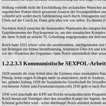
Heilung verheißt nicht die Erschließung des archaischen Wunsches au
orgastischen Potenz durch genaueste Analyse der Sexualpraktiken und
vollzieht sich weder durch Sublimierung noch durch Abreagieren noch
Übels auf der Couch ist. Dann geht alles wie von selbst. Zu diesem 
Nachdem Reich zunächst die hemmenden Phantasien des intrapsychisc
Epiphänomenen der Psychogenese zu, um den somatischen Komplex de
der diese Schrift an seinem 70. Geburtstag entgegennahm mit dem k
Reich hatte 1921 schon »eine der anziehendsten, intelligentesten und
mit Beiträgen zur frühen Identifizierung, femininem Über-Ich und Ic
vor der »Funktion des Orgasmus« hatte Reich unermüdlich über sexuel
1.2.2.3.3 Kommunistische SEXPOL-Arbeit 
1928 entsteht die erste Arbeit über die Existenz eines muskulären P
Prinzip, keine engen Kollegen mehr zu analysieren, nicht in Analyse
bei, gründet Anfang 1929 die Sozialistische Gesellschaft für Sexualb
erschienene Arbeit zum Freudomarxismus.(44) 1930 geht er nach Berl
1930 wird innerhalb der KPD mit Reichs sexualpolitischem Programm
Reich herum mit Vorträgen über den sexuellen Kampf der Jugend, der
Scheune gefochten wird - wenn überhaupt! Reich animiert deshalb auc