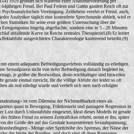
ßen.(4) 1919 gründet sich während einer Anatomievorlesung per
4jährigen Freud. Bei Paul Federn und Gattin gastiert Reich oft zur
r Psychoanalytischen Vereinigung. Zeitlebens verehrt er Freud, auch,
er Analytiker täglich eine kostenfreie Sprechstunde abhielt, wird er
hen Statistiken für seine erste größere Untersuchung über die
 Erregungsstau hügelig abgeflachte, sondern eine in 5 - 20 Minuten
af abfallende Kurve ist Reichs zentrales Therapieziel.(8) Er leistet
ektabfuhr ausgerichteten Charaktereologie kastrierend betreibt.(9)
mit einem adäquaten Befriedigungserlebnis vollständig zu erledigen.
e Sexualpraxis nicht von tiefer Befriedigung danach begleitet ist,
trags, je größer die Restwollust, desto reichhaltiger sind bisweilen
 gerade einmal zureicht, für die völlige Abfuhr der leider so oft
 als real erledigt wurde und vertieft sich stets nach erfolgter
umdeutung« ist vom Dilemma der Nichtmeßbarkeit eines als
rgasmus quasi in Bewegung, Friktionsreiz und passagere Regression in
 Lust durch Unlustabfuhr eingesetzt, Ideal dieses Modells ist gerade
des frühen Freud zu seinem Zentralfokus erhebt, nennt er ihn, später
 von der Größe der auf das Genitale konzentrierten Sexualspannung;
stitutionsbedingten - Menge oder Spritzhöhe des Spermas, der Nässe der
er der Weite der Pupillen, und doch sind all diese Regungen