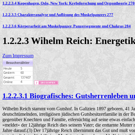
1.2.2.3.4 Kopenhagen, Oslo, New York: Krebsforschung und Orgontheorie 270
1.2.2.3.5 Charakteranalyse und Auflösung des Muskelpanzers 277
1.2.2.3.6 Körperarbeit am Muskelpanzer, Panzersegmente und Chakras 284
1.2.2.3 Wihelm Reich: Energet
Zum Impressum
1.2.2.3.1 Biografisches: Gutsherrenleben
Wilhelm Reich stammt vom Gutshof. In Galizien 1897 geboren, 41 Jahr
deutschtümelnden, irreligiösen jüdischen Gutsbesitzerfamilie in der Bu
gegenüber Knechten und Familie, eifersüchtig auf seine etwas einfach
»meldet« der 12jährige Reich dies seinem Vater; die enttarnte Mutter
Jahre darauf.(3) Der 17jährige Reich übernimmt das Gut und muß von