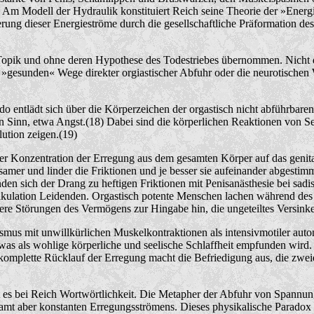
m Modell der Hydraulik konstituiert Reich seine Theorie der »Energie
ng dieser Energieströme durch die gesellschaftliche Präformation des 
opik und ohne deren Hypothese des Todestriebes übernommen. Nicht die
 die »gesunden« Wege direkter orgiastischer Abfuhr oder die neurotisch
o entlädt sich über die Körperzeichen der orgastisch nicht abführbaren
 Sinn, etwa Angst.(18) Dabei sind die körperlichen Reaktionen von S
lution zeigen.(19)
r Konzentration der Erregung aus dem gesamten Körper auf das genita
mer und linder die Friktionen und je besser sie aufeinander abgestimm
nden sich der Drang zu heftigen Friktionen mit Penisanästhesie bei sad
jakulation Leidenden. Orgastisch potente Menschen lachen während des 
re Störungen des Vermögens zur Hingabe hin, die ungeteiltes Versinke
smus mit unwillkürlichen Muskelkontraktionen als intensivmotiler aut
was als wohlige körperliche und seelische Schlaffheit empfunden wird
 komplette Rücklauf der Erregung macht die Befriedigung aus, die zwei
t es bei Reich Wortwörtlichkeit. Die Metapher der Abfuhr von Spannun
mt aber konstanten Erregungsströmens. Dieses physikalische Paradox l