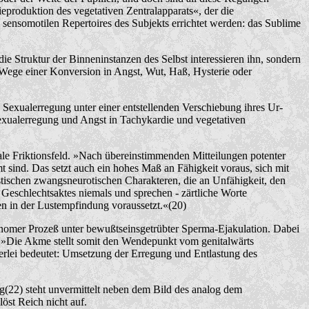
produktion des vegetativen Zentralapparats«, der die
sensomotilen Repertoires des Subjekts errichtet werden: das Sublime
 Struktur der Binneninstanzen des Selbst interessieren ihn, sondern
en Wege einer Konversion in Angst, Wut, Haß, Hysterie oder
 Sexualerregung unter einer entstellenden Verschiebung ihres Ur-
exualerregung und Angst in Tachykardie und vegetativen
le Friktionsfeld. »Nach übereinstimmenden Mitteilungen potenter
t sind. Das setzt auch ein hohes Maß an Fähigkeit voraus, sich mit
istischen zwangsneurotischen Charakteren, die an Unfähigkeit, den
Geschlechtsaktes niemals und sprechen - zärtliche Worte
n in der Lustempfindung voraussetzt.«(20)
onomer Prozeß unter bewußtseinsgetrübter Sperma-Ejakulation. Dabei
. »Die Akme stellt somit den Wendepunkt vom genitalwärts
erlei bedeutet: Umsetzung der Erregung und Entlastung des
g(22) steht unvermittelt neben dem Bild des analog dem
öst Reich nicht auf.