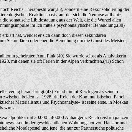
 noch Reichs Therapiestil war(35), sondern eine Rekonsolidierung der
ereologischen Reaktionsbasis, auf der sich die Neurose aufbaut«,
die somatische Libidostauung aus der Welt, die die Wurzel allen
Hemmungsimpulse im Ich mittels psychoanalytischer Behandlung.(38)
rklärt hat, wendet er sich dann doch diesen sekundären
zum Sekundären oder eher die Bemühung um die Gunst des Meisters,
itonin geheiratet: Anni Pink.(40) Sie wurde selbst als Analytikerin
928, mit denen sie oft Ferien in der Alpen verbrachten.(41) Schon
 Selbstverlag herausbringt.(43) Freud nimmt Reich gemäß seinem
 zwischen beiden ist. 1928 tritt Reich der Kommunistischen Partei
ktischer Materialismus und Psychoanalyse« ist seine erste, in Moskau
ls wird.
xualpolitik« mit 20.000 - 40.000 Anhängern. Reich reist im ganzen
rhütungswissen in der geschlechtlichen Wohnungsnot von Haustor und
eliche Moralapostel und jene, die nur zur Partnersuche politische