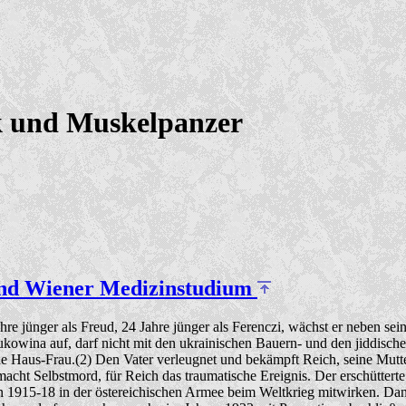
ik und Muskelpanzer
 und Wiener Medizinstudium
e jünger als Freud, 24 Jahre jünger als Ferenczi, wächst er neben sei
kowina auf, darf nicht mit den ukrainischen Bauern- und den jiddischen 
e Haus-Frau.(2) Den Vater verleugnet und bekämpft Reich, seine Mutter 
 macht Selbstmord, für Reich das traumatische Ereignis. Der erschütter
 1915-18 in der östereichischen Armee beim Weltkrieg mitwirken. Dana