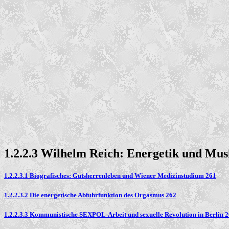
1.2.2.3 Wilhelm Reich: Energetik und Mu
1.2.2.3.1 Biografisches: Gutsherrenleben und Wiener Medizinstudium 261
1.2.2.3.2 Die energetische Abfuhrfunktion des Orgasmus 262
1.2.2.3.3 Kommunistische SEXPOL-Arbeit und sexuelle Revolution in Berlin 