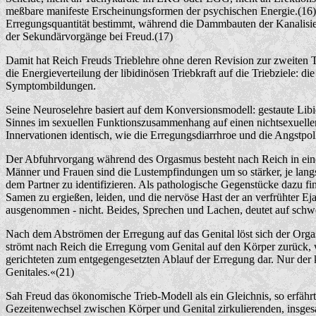
meßbare manifeste Erscheinungsformen der psychischen Energie.(16) A
Erregungsquantität bestimmt, während die Dammbauten der Kanalisieru
der Sekundärvorgänge bei Freud.(17)
Damit hat Reich Freuds Trieblehre ohne deren Revision zur zweiten T
die Energieverteilung der libidinösen Triebkraft auf die Triebziele:
Symptombildungen.
Seine Neuroselehre basiert auf dem Konversionsmodell: gestaute Libid
Sinnes im sexuellen Funktionszusammenhang auf einen nichtsexuellen
Innervationen identisch, wie die Erregungsdiarrhroe und die Angstpol
Der Abfuhrvorgang während des Orgasmus besteht nach Reich in eine
Männer und Frauen sind die Lustempfindungen um so stärker, je langsa
dem Partner zu identifizieren. Als pathologische Gegenstücke dazu fi
Samen zu ergießen, leiden, und die nervöse Hast der an verfrühter E
ausgenommen - nicht. Beides, Sprechen und Lachen, deutet auf schwe
Nach dem Abströmen der Erregung auf das Genital löst sich der Orga
strömt nach Reich die Erregung vom Genital auf den Körper zurück, 
gerichteten zum entgegengesetzten Ablauf der Erregung dar. Nur der
Genitales.«(21)
Sah Freud das ökonomische Trieb-Modell als ein Gleichnis, so erfähr
Gezeitenwechsel zwischen Körper und Genital zirkulierenden, insgesa