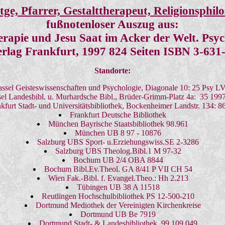
ütge, Pfarrer, Gestalttherapeut, Religionsphil
fußnotenloser Auszug aus:
apie und Jesu Saat im Acker der Welt. Psych
rlag Frankfurt, 1997 824 Seiten ISBN 3-631
Standorte:
ssel Geisteswissenschaften und Psychologie, Diagonale 10: 25 Psy L
el Landesbibl. u. Murhardsche Bibl., Brüder-Grimm-Platz 4a: 35 199
kfurt Stadt- und Universitätsbibliothek, Bockenheimer Landstr. 134: 8
Frankfurt Deutsche Bibliothek
München Bayrische Staatsbibliothek 98.961
München UB 8 97 - 10876
Salzburg UBS Sport- u.Erziehungswiss.SE 2-3286
Salzburg UBS Theolog.Bibl.1 M 97-32
Bochum UB 2/4 OBA 8844
Bochum Bibl.Ev.Theol. GA 8/41 P VII CH 54
Wien Fak.-Bibl. f. Evangel.Theo.: Hh 2.213
Tübingen UB 38 A 11518
Reutlingen Hochschulbibliothek PS 12-500-210
Dortmund Mediothek der Vereinigten Kirchenkreise
Dortmund UB Be 7919
Dortmund Stadt- & Landesbibliothek 99 109 049