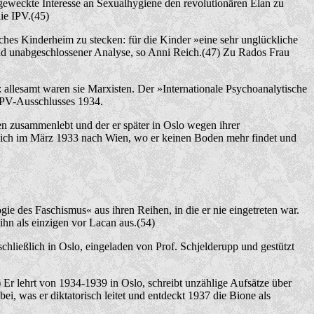
eweckte Interesse an Sexualhygiene den revolutionären Elan zu
ie IPV.(45)
es Kinderheim zu stecken: für die Kinder »eine sehr unglückliche
 und unabgeschlossener Analyse, so Anni Reich.(47) Zu Rados Frau
 allesamt waren sie Marxisten. Der »Internationale Psychoanalytische
IPV-Ausschlusses 1934.
n zusammenlebt und der er später in Oslo wegen ihrer
 Reich im März 1933 nach Wien, wo er keinen Boden mehr findet und
 des Faschismus« aus ihren Reihen, in die er nie eingetreten war.
hn als einzigen vor Lacan aus.(54)
hließlich in Oslo, eingeladen von Prof. Schjelderupp und gestützt
) Er lehrt von 1934-1939 in Oslo, schreibt unzählige Aufsätze über
, was er diktatorisch leitet und entdeckt 1937 die Bione als