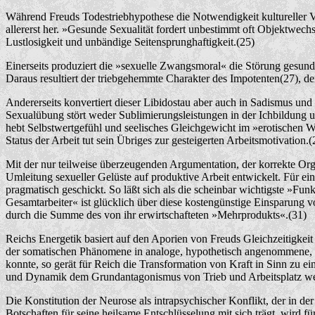
Während Freuds Todestriebhypothese die Notwendigkeit kultureller Ver
allererst her. »Gesunde Sexualität fordert unbestimmt oft Objektwech
Lustlosigkeit und unbändige Seitensprunghaftigkeit.(25)
Einerseits produziert die »sexuelle Zwangsmoral« die Störung gesun
Daraus resultiert der triebgehemmte Charakter des Impotenten(27), d
Andererseits konvertiert dieser Libidostau aber auch in Sadismus und 
Sexualübung stört weder Sublimierungsleistungen in der Ichbildung u
hebt Selbstwertgefühl und seelisches Gleichgewicht im »erotischen Wi
Status der Arbeit tut sein Übriges zur gesteigerten Arbeitsmotivation.(
Mit der nur teilweise überzeugenden Argumentation, der korrekte Orga
Umleitung sexueller Gelüste auf produktive Arbeit entwickelt. Für ei
pragmatisch geschickt. So läßt sich als die scheinbar wichtigste »Fu
Gesamtarbeiter« ist glücklich über diese kostengünstige Einsparung vo
durch die Summe des von ihr erwirtschafteten »Mehrprodukts«.(31)
Reichs Energetik basiert auf den Aporien von Freuds Gleichzeitigke
der somatischen Phänomene in analoge, hypothetisch angenommene, »s
konnte, so gerät für Reich die Transformation von Kraft in Sinn zu 
und Dynamik dem Grundantagonismus von Trieb und Arbeitsplatz we
Die Konstitution der Neurose als intrapsychischer Konflikt, der in d
Botschaften für seine heilsame Entschlüsselung mit sich trägt, wird 