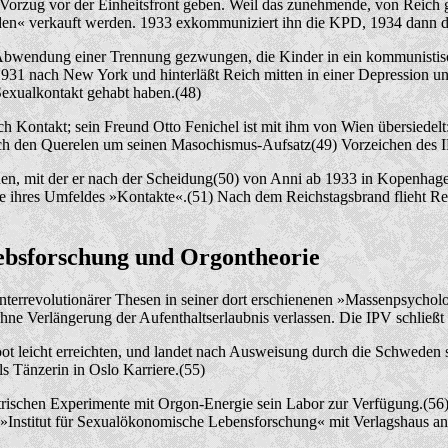
orzug vor der Einheitsfront geben. Weil das zunehmende, von Reich g
äden« verkauft werden. 1933 exkommuniziert ihn die KPD, 1934 dann d
bwendung einer Trennung gezwungen, die Kinder in ein kommunistisch
t 1931 nach New York und hinterläßt Reich mitten in einer Depression
Sexualkontakt gehabt haben.(48)
Kontakt; sein Freund Otto Fenichel ist mit ihm von Wien übersiedelt:
nach den Querelen um seinen Masochismus-Aufsatz(49) Vorzeichen des 
en, mit der er nach der Scheidung(50) von Anni ab 1933 in Kopenhage
Manne ihres Umfeldes »Kontakte«.(51) Nach dem Reichstagsbrand flieht
rebsforschung und Orgontheorie
revolutionärer Thesen in seiner dort erschienenen »Massenpsychologie
 Verlängerung der Aufenthaltserlaubnis verlassen. Die IPV schließt i
 leicht erreichten, und landet nach Ausweisung durch die Schweden sc
s Tänzerin in Oslo Karriere.(55)
lektrischen Experimente mit Orgon-Energie sein Labor zur Verfügung.(56
Institut für Sexualökonomische Lebensforschung« mit Verlagshaus anbei