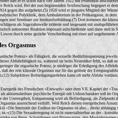
lnehmer darf er es schon nach vier Jahren 1922 mit Promotion abschlie
er Reich wird. Bei der nun beginnenden Sexforschung begegnet er dem 6
1924 gegen ihn aufgehetzt.(5) 1920 wird er jüngstes Mitglied der Wiene
lytischer Polyklinik, dem Ambulatorium in der Pelikangasse, in dem jed
ungen und Seminare zur Institutsfortbildung.(7) Dort kommen die klinisc
chlägern als Sägezahnwelle irritierte und insgesamt mit unabgeführtem
risch autonomer Reaktion imposant aufschießende und dann steil in Schl
owen durch seine gezielte Verschreibung mit einer auf ungehemmte Aff
n des Orgasmus
tische Potenz« als Fähigkeit, die sexuelle Bedürfnisspannung jeweils 
ser Abfuhrfähigkeit zu, während sie beim Neurotiker fehlt, so daß sein
eringer die orgastische Potenz, je niedriger die Erledigung des Affektbe
daß der rein klitorale Orgasmus nur für das gröbste der Erregungsabfuhr
.(12) Subjektives Befriedigungserleben kann oft mehr Abfuhr vortäuschen
 Energetik des Freudschen »Entwurfs« oder dem VII. Kapitel der »Tra
 als akkumulierbare psychische Energie mit Unlustcharakter soll im O
er Unerregtheit, Entspannung wird als Befriedigung, als Zielpunkt der
Orgasmus ausreichend verhilft. Weil Reich diesen energetischen Ansatz 
) »Die Intensität der Endlust im Orgasmus ist also... direkt abhängig
ung ist.«(15) Die Sexualerregung ist nicht materialisierbar an der - kon
stärke von Penis, Schamlippen und Brustwarzen, den Muskelspasmen od