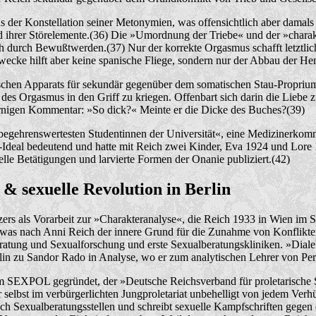
s der Konstellation seiner Metonymien, was offensichtlich aber damals
 ihrer Störelemente.(36) Die »Umordnung der Triebe« und der »charakt
 durch Bewußtwerden.(37) Nur der korrekte Orgasmus schafft letztlich 
Zwecke hilft aber keine spanische Fliege, sondern nur der Abbau der 
hen Apparats für sekundär gegenüber dem somatischen Stau-Proprium e
s Orgasmus in den Griff zu kriegen. Offenbart sich darin die Liebe 
ernigen Kommentar: »So dick?« Meinte er die Dicke des Buches?(39)
 begehrenswertesten Studentinnen der Universität«, eine Medizinerkommil
h-Ideal bedeutend und hatte mit Reich zwei Kinder, Eva 1924 und Lore 1
le Betätigungen und larvierte Formen der Onanie publiziert.(42)
& sexuelle Revolution in Berlin
anzers als Vorarbeit zur »Charakteranalyse«, die Reich 1933 in Wien im
, was nach Anni Reich der innere Grund für die Zunahme von Konflikten
eratung und Sexualforschung und erste Sexualberatungskliniken. »Diale
in zu Sandor Rado in Analyse, wo er zum analytischen Lehrer von Per
 SEXPOL gegründet, der »Deutsche Reichsverband für proletarische Se
 selbst im verbürgerlichten Jungproletariat unbehelligt von jedem Ve
h Sexualberatungsstellen und schreibt sexuelle Kampfschriften gegen eh