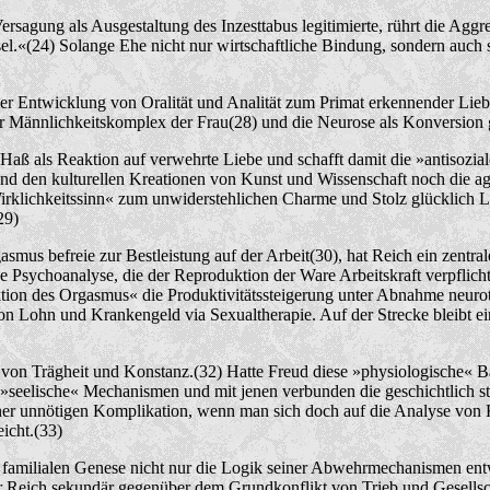
sagung als Ausgestaltung des Inzesttabus legitimierte, rührt die Aggre
sel.«(24) Solange Ehe nicht nur wirtschaftliche Bindung, sondern auch s
der Entwicklung von Oralität und Analität zum Primat erkennender Lie
er Männlichkeitskomplex der Frau(28) und die Neurose als Konversion 
Haß als Reaktion auf verwehrte Liebe und schafft damit die »antisozial
nd den kulturellen Kreationen von Kunst und Wissenschaft noch die agg
rklichkeitssinn« zum unwiderstehlichen Charme und Stolz glücklich Lie
29)
smus befreie zur Bestleistung auf der Arbeit(30), hat Reich ein zentr
ne Psychoanalyse, die der Reproduktion der Ware Arbeitskraft verpflicht
nktion des Orgasmus« die Produktivitätssteigerung unter Abnahme neuro
n Lohn und Krankengeld via Sexualtherapie. Auf der Strecke bleibt eine 
it von Trägheit und Konstanz.(32) Hatte Freud diese »physiologische«
eelische« Mechanismen und mit jenen verbunden die geschichtlich stru
einer unnötigen Komplikation, wenn man sich doch auf die Analyse von 
icht.(33)
er familialen Genese nicht nur die Logik seiner Abwehrmechanismen ent
für Reich sekundär gegenüber dem Grundkonflikt von Trieb und Gesellsc