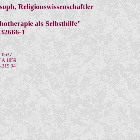
osoph, Religionswissenschaftler
otherapie als Selbsthilfe"
-32666-1
V 0637
7 A 1859
6.319.04