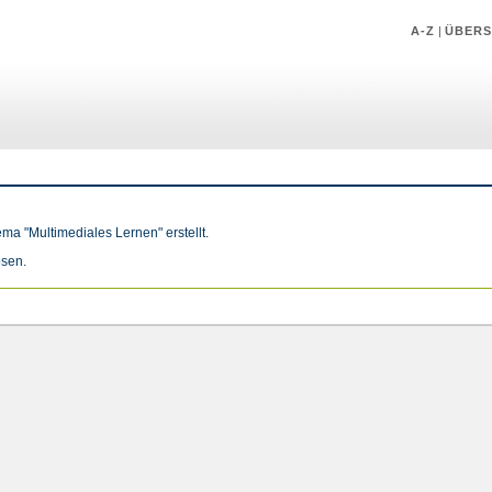
A-Z
|
ÜBERS
a "Multimediales Lernen" erstellt.
ösen
.