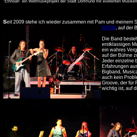
"Ethnoah" ein Weltmusikprojekt der Stadt Dortmund mit exellenten Musikern
S
eit 2009 stehe ich wieder zusammen mit Pam und meinem So
NTGB
, auf der 
Die Band beste
erstklassigen M
ein wahres Ver
auf der Bühne z
Jeder einzelne b
Erfahrungen aus
Bigband, Musica
auch kein Prob
Groove, der für
wichtig ist, auf