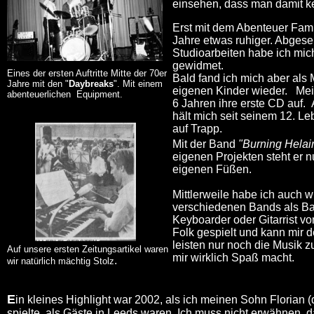
einsehen, dass man damit k
Erst mit dem Abenteuer Fami
Jahre etwas ruhiger. Abgeseh
Studioarbeiten habe ich mich
gewidmet.
Eines der ersten Auftritte Mitte der 70er
Bald fand ich mich aber al
Jahre mit den "
Daybreaks
". Mit einem
eigenen Kinder wieder. Mei
abenteuerlichen Equipment.
6 Jahren ihre erste CD auf.
hält
mich seit seinem 12. Le
auf Trapp.
Mit der Band
"Burning Helai
eigenen Projekten steht er n
eigenen Füßen.
Mittlerweile habe ich auch w
verschiedenen Bands als Ba
Keyboarder oder Gitarrist vo
Folk gespielt und kann mir 
leisten nur noch die Musik 
Auf unsere ersten Zeitungsartikel waren
mir wirklich Spaß macht.
.
wir natürlich mächtig Stolz
E
in kleines Highlight war 2002, als ich meinen Sohn Florian
spielte, als Gäste in Leeds waren. Ich muss nicht erwähnen, d