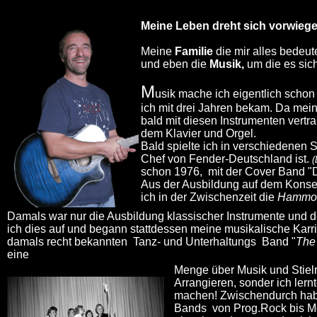
Wunsch-Family.de | Dieter Wunsch Musik
Meine Leben dreht sich vorwieg
Meine
Familie
die mir alles bedeut
und eben die
Musik,
um die es sic
M
usik mache ich eigentlich scho
ich mit drei Jahren bekam. Da mein
bald mit diesen Instrumenten vert
dem Klavier und Orgel.
Bald spielte ich in verschiedenen
Chef von Fender-Deutschland ist.
(
schon 1976, mit der Cover Band "
Aus der Ausbildung auf dem Konser
ich in der Zwischenzeit die
Hammo
Damals war nur die Ausbildung klassischer Instrumente und d
ich dies auf und begann stattdessen meine musikalische Karri
damals recht bekannten Tanz- und Unterhaltungs
Band "
The
eine
Menge über Musik und Stiel
Arrangieren, sonder ich lern
machen! Zwischendurch habe
Bands von Prog.Rock bis Me