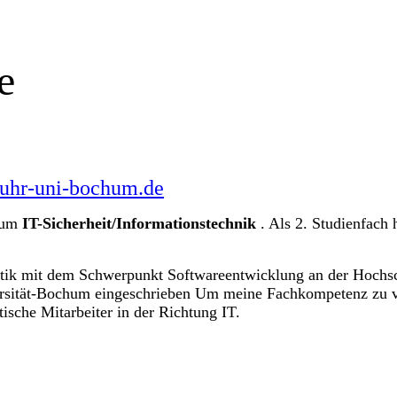
e
uhr-uni-bochum.de
chum
IT-Sicherheit/Informationstechnik
. Als 2. Studienfach 
tik mit dem Schwerpunkt Softwareentwicklung an der Hochsc
ersität-Bochum eingeschrieben Um meine Fachkompetenz zu v
tische Mitarbeiter in der Richtung IT.