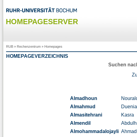
HOMEPAGESERVER
RUB
»
Rechenzentrum
»
Homepages
HOMEPAGEVERZEICHNIS
Suchen nac
Z
Almadhoun
Noural
Almahmud
Dueni
Almasitehrani
Kasra
Almendil
Abdulh
Almohammadalojayli
Ahmad