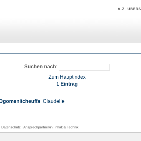
A-Z
|
ÜBERS
Suchen nach:
Zum Hauptindex
1 Eintrag
Dgomenitcheuffa
Claudelle
|
Datenschutz
| Ansprechpartner/in:
Inhalt
&
Technik