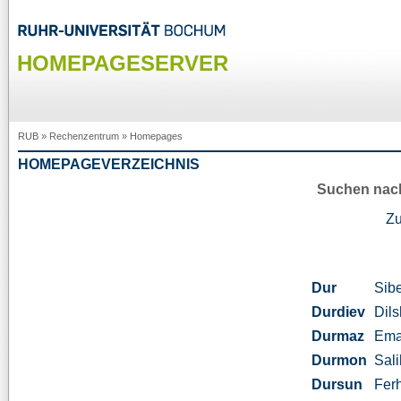
HOMEPAGESERVER
RUB
»
Rechenzentrum
»
Homepages
HOMEPAGEVERZEICHNIS
Suchen nac
Z
Dur
Sib
Durdiev
Dil
Durmaz
Ema
Durmon
Sali
Dursun
Fer