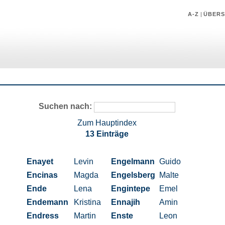
A-Z
|
ÜBERS
Suchen nach:
Zum Hauptindex
13 Einträge
Enayet
Levin
Engelmann
Guido
Encinas
Magda
Engelsberg
Malte
Ende
Lena
Engintepe
Emel
Endemann
Kristina
Ennajih
Amin
Endress
Martin
Enste
Leon