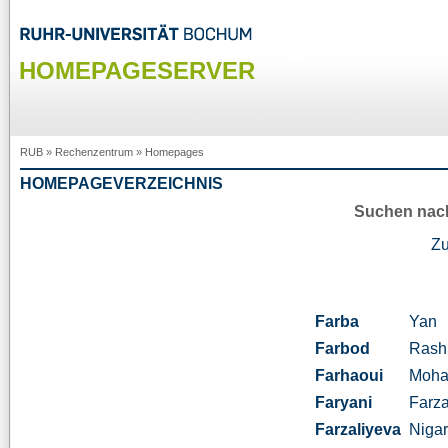
HOMEPAGESERVER
RUB
»
Rechenzentrum
»
Homepages
HOMEPAGEVERZEICHNIS
Suchen nac
Z
Farba
Yan
Farbod
Rash
Farhaoui
Moh
Faryani
Farz
Farzaliyeva
Niga