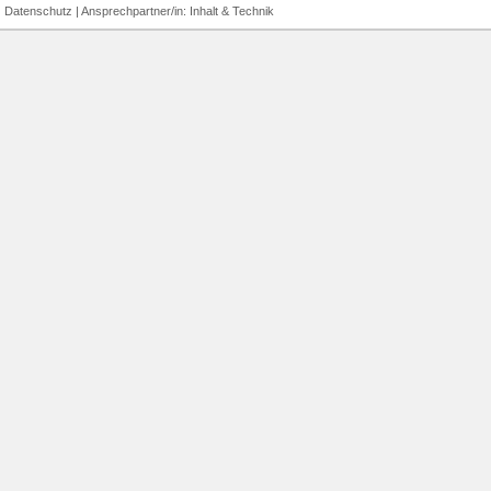
|
Datenschutz
| Ansprechpartner/in:
Inhalt
&
Technik