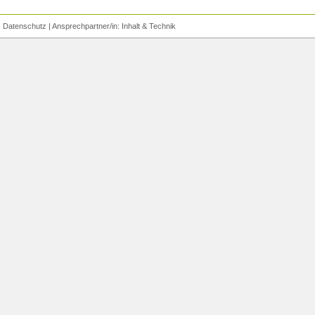
|
Datenschutz
| Ansprechpartner/in:
Inhalt
&
Technik