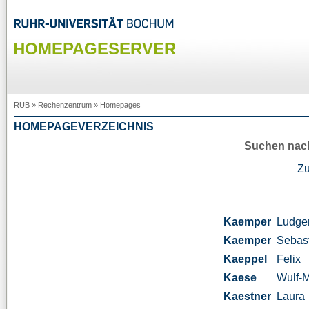
HOMEPAGESERVER
RUB
»
Rechenzentrum
»
Homepages
HOMEPAGEVERZEICHNIS
Suchen nac
Z
Kaemper
Ludge
Kaemper
Sebas
Kaeppel
Felix
Kaese
Wulf-M
Kaestner
Laura