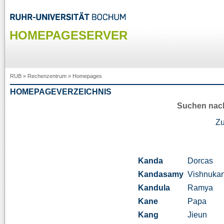
HOMEPAGESERVER
RUB
»
Rechenzentrum
»
Homepages
HOMEPAGEVERZEICHNIS
Suchen nac
Z
Kanda
Dorcas
Kandasamy
Vishnuka
Kandula
Ramya
Kane
Papa
Kang
Jieun