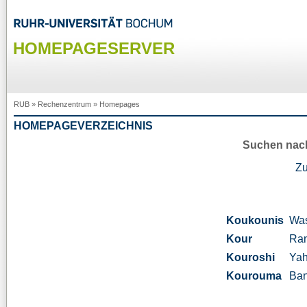
HOMEPAGESERVER
RUB
»
Rechenzentrum
»
Homepages
HOMEPAGEVERZEICHNIS
Suchen nac
Z
Koukounis
Was
Kour
Ra
Kouroshi
Ya
Kourouma
Ban