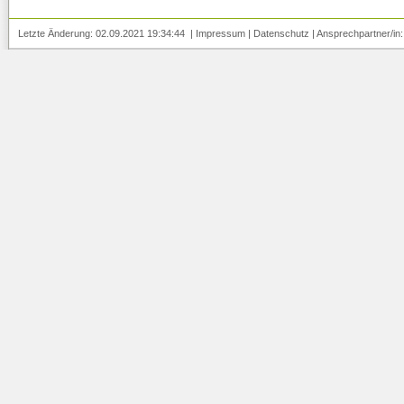
Letzte Änderung: 02.09.2021 19:34:44 |
Impressum
|
Datenschutz
| Ansprechpartner/in