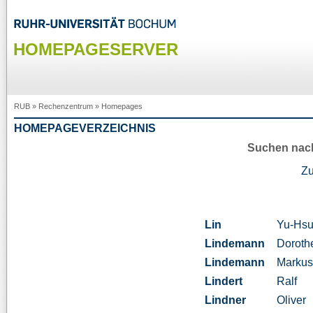
HOMEPAGESERVER
RUB
»
Rechenzentrum
»
Homepages
HOMEPAGEVERZEICHNIS
Suchen nac
Z
Lin
Yu-Hs
Lindemann
Doroth
Lindemann
Marku
Lindert
Ralf
Lindner
Oliver