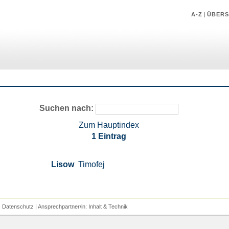
A-Z
|
ÜBERS
Suchen nach:
Zum Hauptindex
1 Eintrag
Lisow
Timofej
|
Datenschutz
| Ansprechpartner/in:
Inhalt
&
Technik