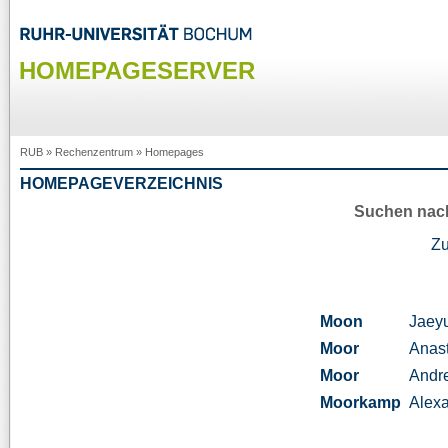
HOMEPAGESERVER
RUB
»
Rechenzentrum
»
Homepages
HOMEPAGEVERZEICHNIS
Suchen nac
Z
Moon
Jaey
Moor
Anas
Moor
Andr
Moorkamp
Alex