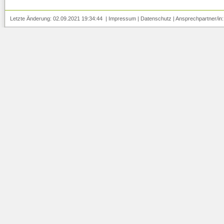
Letzte Änderung: 02.09.2021 19:34:44 |
Impressum
|
Datenschutz
| Ansprechpartner/in