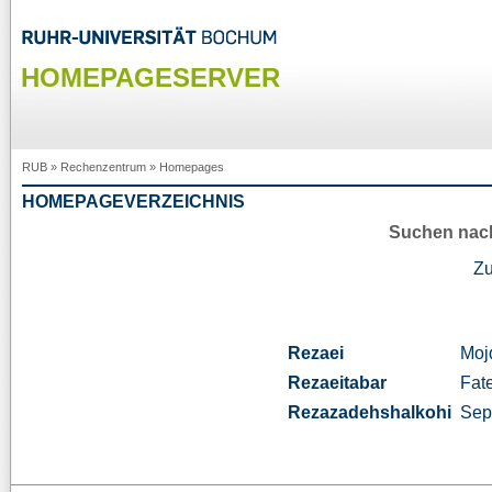
HOMEPAGESERVER
RUB
»
Rechenzentrum
»
Homepages
HOMEPAGEVERZEICHNIS
Suchen nac
Z
Rezaei
Moj
Rezaeitabar
Fat
Rezazadehshalkohi
Sep