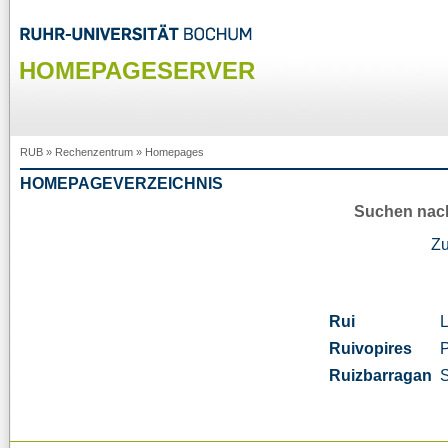
HOMEPAGESERVER
RUB
»
Rechenzentrum
»
Homepages
HOMEPAGEVERZEICHNIS
Suchen nac
Z
Rui
L
Ruivopires
Ruizbarragan
S