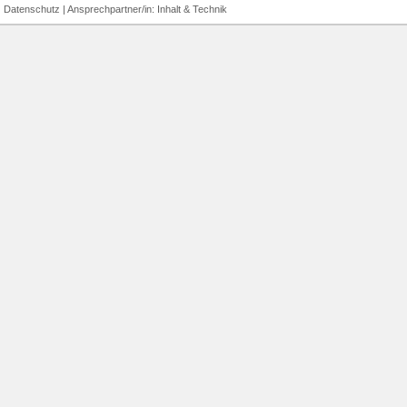
|
Datenschutz
| Ansprechpartner/in:
Inhalt
&
Technik