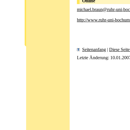
O
nline
michael.braun@ruhr-uni-bo
http://www.ruhr-uni-bochum
Seitenanfang
|
Diese Seit
Letzte Änderung: 10.01.2007