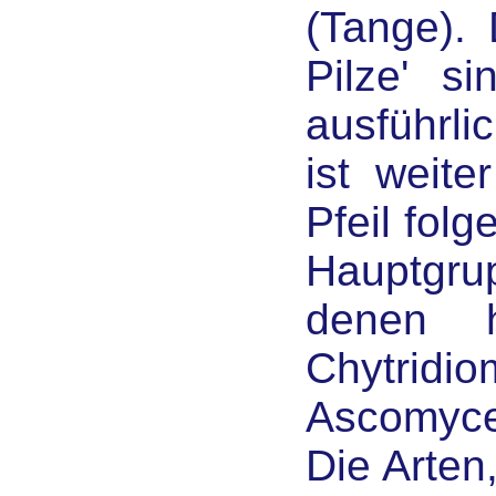
(Tange).
Pilze' si
ausführli
ist weite
Pfeil fol
Hauptgrup
denen h
Chytridi
Ascomyce
Die Arten