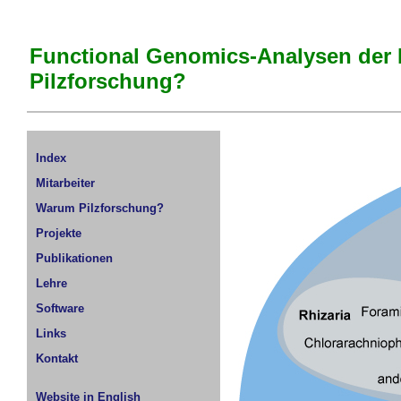
Functional Genomics-Analysen der
Pilzforschung?
Index
Mitarbeiter
Warum Pilzforschung?
Projekte
Publikationen
Lehre
Software
Links
Kontakt
Website in English