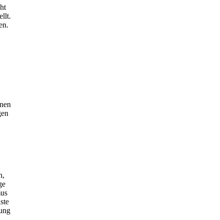
ht
llt.
en.
inen
gen
h,
ge
mus
ste
ung