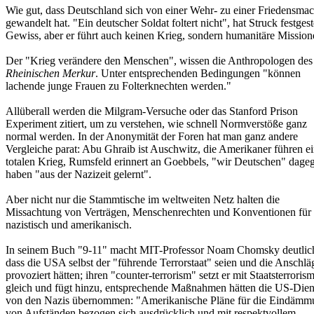
Wie gut, dass Deutschland sich von einer Wehr- zu einer Friedensmac
gewandelt hat. "Ein deutscher Soldat foltert nicht", hat Struck festgeste
Gewiss, aber er führt auch keinen Krieg, sondern humanitäre Mission
Der "Krieg verändere den Menschen", wissen die Anthropologen des
Rheinischen Merkur
. Unter entsprechenden Bedingungen "können
lachende junge Frauen zu Folterknechten werden."
Allüberall werden die Milgram-Versuche oder das Stanford Prison
Experiment zitiert, um zu verstehen, wie schnell Normverstöße ganz
normal werden. In der Anonymität der Foren hat man ganz andere
Vergleiche parat: Abu Ghraib ist Auschwitz, die Amerikaner führen e
totalen Krieg, Rumsfeld erinnert an Goebbels, "wir Deutschen" dage
haben "aus der Nazizeit gelernt".
Aber nicht nur die Stammtische im weltweiten Netz halten die
Missachtung von Verträgen, Menschenrechten und Konventionen für
nazistisch und amerikanisch.
In seinem Buch "9-11" macht MIT-Professor Noam Chomsky deutlic
dass die USA selbst der "führende Terrorstaat" seien und die Anschlä
provoziert hätten; ihren "counter-terrorism" setzt er mit Staatsterroris
gleich und fügt hinzu, entsprechende Maßnahmen hätten die US-Dien
von den Nazis übernommen: "Amerikanische Pläne für die Eindämm
von Aufständen bezogen sich ausdrücklich und mit respektvollem