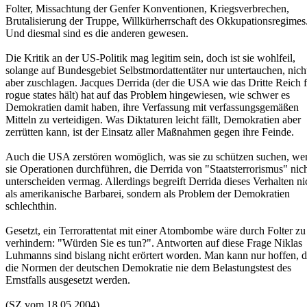
Folter, Missachtung der Genfer Konventionen, Kriegsverbrechen,
Brutalisierung der Truppe, Willkürherrschaft des Okkupationsregimes
Und diesmal sind es die anderen gewesen.
Die Kritik an der US-Politik mag legitim sein, doch ist sie wohlfeil,
solange auf Bundesgebiet Selbstmordattentäter nur untertauchen, nich
aber zuschlagen. Jacques Derrida (der die USA wie das Dritte Reich 
rogue states hält) hat auf das Problem hingewiesen, wie schwer es
Demokratien damit haben, ihre Verfassung mit verfassungsgemäßen
Mitteln zu verteidigen. Was Diktaturen leicht fällt, Demokratien aber
zerrütten kann, ist der Einsatz aller Maßnahmen gegen ihre Feinde.
Auch die USA zerstören womöglich, was sie zu schützen suchen, we
sie Operationen durchführen, die Derrida von "Staatsterrorismus" nic
unterscheiden vermag. Allerdings begreift Derrida dieses Verhalten ni
als amerikanische Barbarei, sondern als Problem der Demokratien
schlechthin.
Gesetzt, ein Terrorattentat mit einer Atombombe wäre durch Folter zu
verhindern: "Würden Sie es tun?". Antworten auf diese Frage Niklas
Luhmanns sind bislang nicht erörtert worden. Man kann nur hoffen, d
die Normen der deutschen Demokratie nie dem Belastungstest des
Ernstfalls ausgesetzt werden.
(SZ vom 18.05.2004)