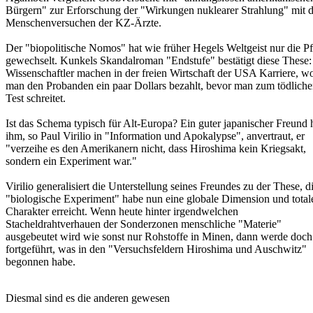
Bürgern" zur Erforschung der "Wirkungen nuklearer Strahlung" mit 
Menschenversuchen der KZ-Ärzte.
Der "biopolitische Nomos" hat wie früher Hegels Weltgeist nur die P
gewechselt. Kunkels Skandalroman "Endstufe" bestätigt diese These:
Wissenschaftler machen in der freien Wirtschaft der USA Karriere, w
man den Probanden ein paar Dollars bezahlt, bevor man zum tödlich
Test schreitet.
Ist das Schema typisch für Alt-Europa? Ein guter japanischer Freund
ihm, so Paul Virilio in "Information und Apokalypse", anvertraut, er
"verzeihe es den Amerikanern nicht, dass Hiroshima kein Kriegsakt,
sondern ein Experiment war."
Virilio generalisiert die Unterstellung seines Freundes zu der These, d
"biologische Experiment" habe nun eine globale Dimension und total
Charakter erreicht. Wenn heute hinter irgendwelchen
Stacheldrahtverhauen der Sonderzonen menschliche "Materie"
ausgebeutet wird wie sonst nur Rohstoffe in Minen, dann werde doch
fortgeführt, was in den "Versuchsfeldern Hiroshima und Auschwitz"
begonnen habe.
Diesmal sind es die anderen gewesen