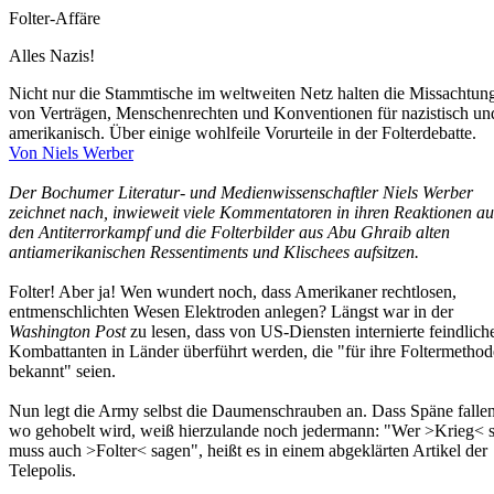
Folter-Affäre
Alles Nazis!
Nicht nur die Stammtische im weltweiten Netz halten die Missachtun
von Verträgen, Menschenrechten und Konventionen für nazistisch un
amerikanisch. Über einige wohlfeile Vorurteile in der Folterdebatte.
Von Niels Werber
Der Bochumer Literatur- und Medienwissenschaftler Niels Werber
zeichnet nach, inwieweit viele Kommentatoren in ihren Reaktionen au
den Antiterrorkampf und die Folterbilder aus Abu Ghraib alten
antiamerikanischen Ressentiments und Klischees aufsitzen.
Folter! Aber ja! Wen wundert noch, dass Amerikaner rechtlosen,
entmenschlichten Wesen Elektroden anlegen? Längst war in der
Washington Post
zu lesen, dass von US-Diensten internierte feindlich
Kombattanten in Länder überführt werden, die "für ihre Foltermetho
bekannt" seien.
Nun legt die Army selbst die Daumenschrauben an. Dass Späne fallen
wo gehobelt wird, weiß hierzulande noch jedermann: "Wer >Krieg< s
muss auch >Folter< sagen", heißt es in einem abgeklärten Artikel der
Telepolis.