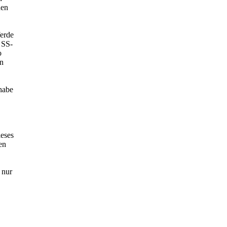
den
ferde
 SS-
o
en
 habe
ieses
en
 nur