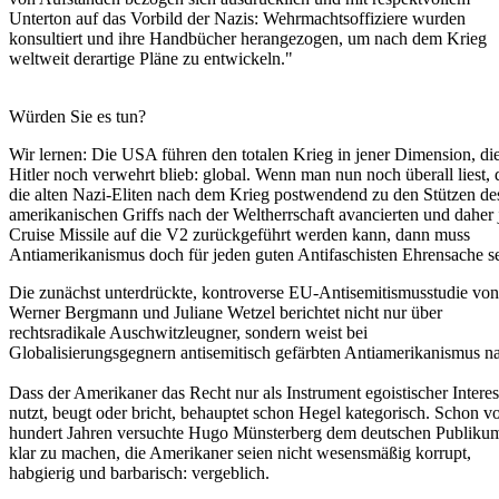
Unterton auf das Vorbild der Nazis: Wehrmachtsoffiziere wurden
konsultiert und ihre Handbücher herangezogen, um nach dem Krieg
weltweit derartige Pläne zu entwickeln."
Würden Sie es tun?
Wir lernen: Die USA führen den totalen Krieg in jener Dimension, di
Hitler noch verwehrt blieb: global. Wenn man nun noch überall liest, 
die alten Nazi-Eliten nach dem Krieg postwendend zu den Stützen de
amerikanischen Griffs nach der Weltherrschaft avancierten und daher 
Cruise Missile auf die V2 zurückgeführt werden kann, dann muss
Antiamerikanismus doch für jeden guten Antifaschisten Ehrensache se
Die zunächst unterdrückte, kontroverse EU-Antisemitismusstudie von
Werner Bergmann und Juliane Wetzel berichtet nicht nur über
rechtsradikale Auschwitzleugner, sondern weist bei
Globalisierungsgegnern antisemitisch gefärbten Antiamerikanismus n
Dass der Amerikaner das Recht nur als Instrument egoistischer Intere
nutzt, beugt oder bricht, behauptet schon Hegel kategorisch. Schon v
hundert Jahren versuchte Hugo Münsterberg dem deutschen Publiku
klar zu machen, die Amerikaner seien nicht wesensmäßig korrupt,
habgierig und barbarisch: vergeblich.