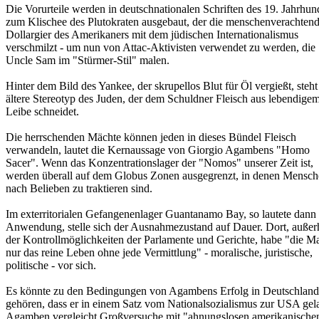
Die Vorurteile werden in deutschnationalen Schriften des 19. Jahrhun
zum Klischee des Plutokraten ausgebaut, der die menschenverachten
Dollargier des Amerikaners mit dem jüdischen Internationalismus
verschmilzt - um nun von Attac-Aktivisten verwendet zu werden, die
Uncle Sam im "Stürmer-Stil" malen.
Hinter dem Bild des Yankee, der skrupellos Blut für Öl vergießt, steht
ältere Stereotyp des Juden, der dem Schuldner Fleisch aus lebendige
Leibe schneidet.
Die herrschenden Mächte können jeden in dieses Bündel Fleisch
verwandeln, lautet die Kernaussage von Giorgio Agambens "Homo
Sacer". Wenn das Konzentrationslager der "Nomos" unserer Zeit ist,
werden überall auf dem Globus Zonen ausgegrenzt, in denen Mensc
nach Belieben zu traktieren sind.
Im exterritorialen Gefangenenlager Guantanamo Bay, so lautete dann 
Anwendung, stelle sich der Ausnahmezustand auf Dauer. Dort, außer
der Kontrollmöglichkeiten der Parlamente und Gerichte, habe "die M
nur das reine Leben ohne jede Vermittlung" - moralische, juristische,
politische - vor sich.
Es könnte zu den Bedingungen von Agambens Erfolg in Deutschland
gehören, dass er in einem Satz vom Nationalsozialismus zur USA gel
Agamben vergleicht Großversuche mit "ahnungslosen amerikanische