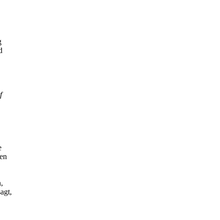
g
d
f
e
den
,
agt,