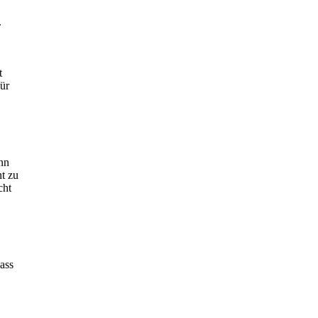
.
t
für
nn
ht zu
cht
ass