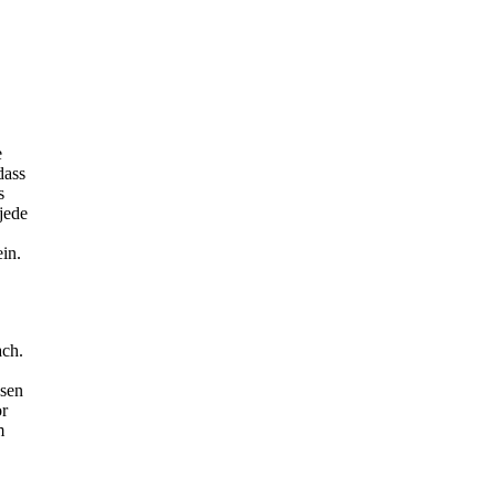
e
dass
s
jede
in.
ach.
ssen
or
m