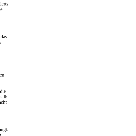
derts
de
 das
m
hen
die
halb
acht
angt.
n