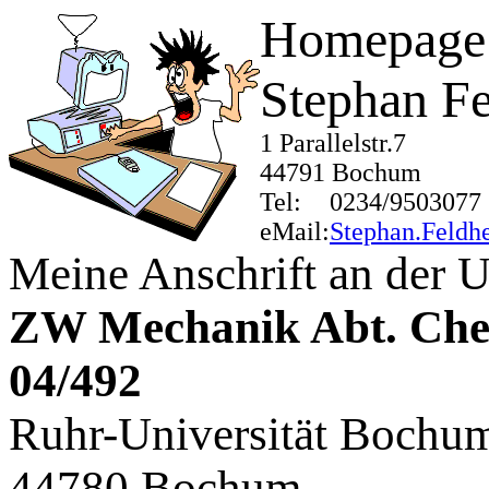
Homepage
Stephan F
1 Parallelstr.7
44791 Bochum
Tel:
0234/9503077
eMail:
Stephan.Feldh
Meine Anschrift an der Un
ZW Mechanik Abt. Ch
04/492
Ruhr-Universität Bochu
44780 Bochum