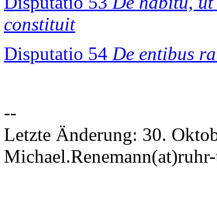
Disputatio 53
De habitu, u
constituit
Disputatio 54
De entibus ra
--
Letzte Änderung: 30. Oktob
Michael.Renemann(at)ruhr