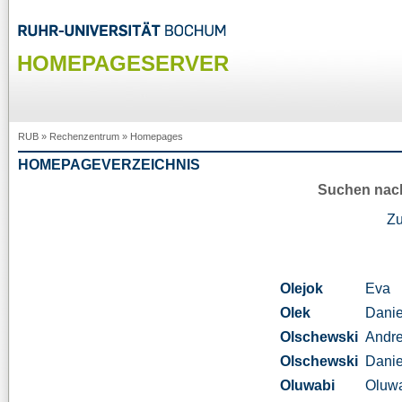
HOMEPAGESERVER
RUB
»
Rechenzentrum
»
Homepages
HOMEPAGEVERZEICHNIS
Suchen nac
Z
Olejok
Eva
Olek
Danie
Olschewski
Andr
Olschewski
Danie
Oluwabi
Oluw