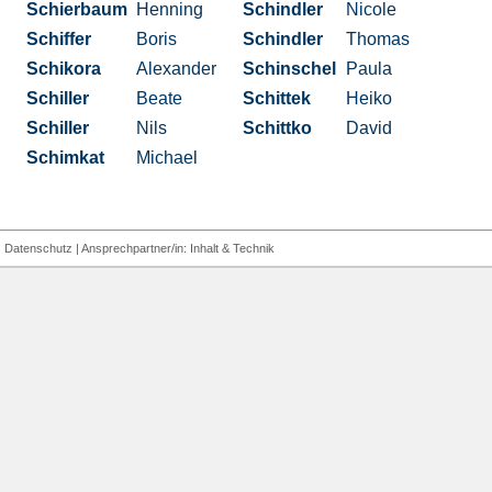
Schierbaum
Henning
Schindler
Nicole
Schiffer
Boris
Schindler
Thomas
Schikora
Alexander
Schinschel
Paula
Schiller
Beate
Schittek
Heiko
Schiller
Nils
Schittko
David
Schimkat
Michael
|
Datenschutz
| Ansprechpartner/in:
Inhalt
&
Technik