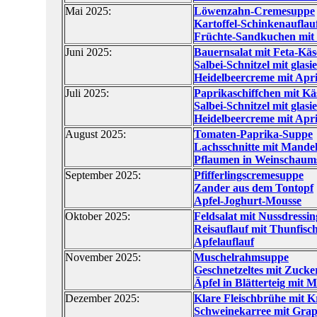
Mai 2025:
Löwenzahn-Cremesuppe
Kartoffel-Schinkenauflau
Früchte-Sandkuchen mit 
Juni 2025:
Bauernsalat mit Feta-Käs
Salbei-Schnitzel mit glas
Heidelbeercreme mit Apr
Juli 2025:
Paprikaschiffchen mit K
Salbei-Schnitzel mit glas
Heidelbeercreme mit Apr
August 2025:
Tomaten-Paprika-Suppe
Lachsschnitte mit Mande
Pflaumen in Weinschaum
September 2025:
Pfifferlingscremesuppe
Zander aus dem Tontopf
Apfel-Joghurt-Mousse
Oktober 2025:
Feldsalat mit Nussdressin
Reisauflauf mit Thunfisc
Apfelauflauf
November 2025:
Muschelrahmsuppe
Geschnetzeltes mit Zucke
Äpfel in Blätterteig mit
Dezember 2025:
Klare Fleischbrühe mit Kr
Schweinekarree mit Grape