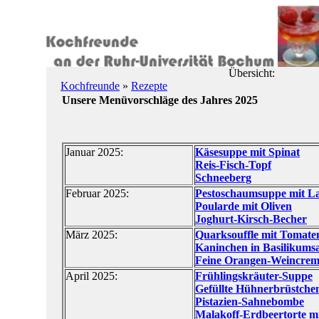
Übersicht:
Kochfreunde
»
Rezepte
Unsere Menüvorschläge des Jahres 2025
Januar 2025:
Käsesuppe mit Spinat
Reis-Fisch-Topf
Schneeberg
Februar 2025:
Pestoschaumsuppe mit L
Poularde mit Oliven
Joghurt-Kirsch-Becher
März 2025:
Quarksouffle mit Tomaten
Kaninchen in Basilikums
Feine Orangen-Weincre
April 2025:
Frühlingskräuter-Suppe
Gefüllte Hühnerbrüstche
Pistazien-Sahnebombe
Malakoff-Erdbeertorte mi