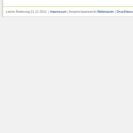
Letzte Änderung:21.12.2012 |
Impressum
| Ansprechpartner/in:
Webmaster
|
Druckfass