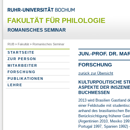
FAKULTÄT FÜR PHILOLOGIE
ROMANISCHES SEMINAR
RUB
»
Fakultät
»
Romanisches Seminar
STARTSEITE
JUN.-PROF. DR. M
ZUR PERSON
FORSCHUNG
MITARBEITER
FORSCHUNG
zurück zur Übersicht
PUBLIKATIONEN
KULTURPOLITISCHE S
LEHRE
ASPEKTE DER INSZENI
BUCHMESSEN
2013 wird Brasilien Gastland
einer Feldstudie mit studentis
anhand des brasilianischen Bei
Berücksichtigung früherer Gast
(Argentinien 2010, Mexiko 1991
Portugal 1997, Spanien 1992) –