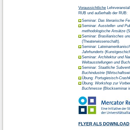
Voraussichtliche
Lehrveransta
RUB und außerhalb der RUB:
Seminar:
Das literarische Fe
Seminar:
Aussteller- und P
methodologische Ansätze
(S
Seminar:
Brasilianisches un
(Theaterwissenschaft).
Seminar:
Lateinamerikanisch
Jahrhunderts
(Kunstgeschich
Seminar:
Architektur und Nat
Weltausstellungen und Buc
Seminar:
Staatliche Subvent
Buchindustrie
(Wirtschaftswi
Übung:
Portugiesisch-Crash
Übung:
Workshop zur Vorbere
Buchmesse
(Blockseminar i
FLYER ALS DOWNLOAD