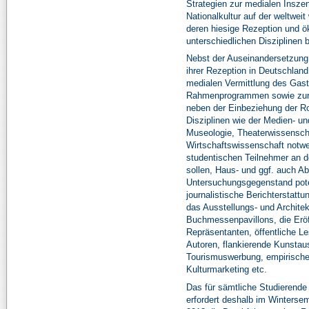
Strategien zur medialen Inszen
Nationalkultur auf der weltwe
deren hiesige Rezeption und 
unterschiedlichen Disziplinen 
Nebst der Auseinandersetzung 
ihrer Rezeption in Deutschland
medialen Vermittlung des Gastl
Rahmenprogrammen sowie zur 
neben der Einbeziehung der Ro
Disziplinen wie der Medien- u
Museologie, Theaterwissenschaf
Wirtschaftswissenschaft notwe
studentischen Teilnehmer an de
sollen, Haus- und ggf. auch Ab
Untersuchungsgegenstand poten
journalistische Berichterstatt
das Ausstellungs- und Architek
Buchmessenpavillons, die Eröf
Repräsentanten, öffentliche L
Autoren, flankierende Kunstau
Tourismuswerbung, empirische
Kulturmarketing etc.
Das für sämtliche Studierende
erfordert deshalb im Winter