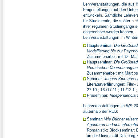
Lehrveranstaltungen, die aus ih
Fragestellungen auf den Unt
entwickeln. Sämtliche Lehrver
für Studierende, die später ni
ihrer regulären Studiengänge 
angerechnet werden können.
Lehrveranstaltungen im Winte
Hauptseminar:
Die Großstadt
Modellierung bis zur Psycho
Zusammenarbeit mit Dr. Ma
Hauptseminar:
Die Großstad
literarischen Übersetzung a
Zusammenarbeit mit Marco
Seminar:
Junges Kino aus L
Literaturverfilmungen; Film
27.10.; 16./17.11.; 11./12.1.
Proseminar:
Independência d
Lehrveranstaltungen im WS 2
außerhalb
der RUB:
Seminar:
Wie Bücher reisen:
Agenturen und des internatio
Romanistik; Blockseminar; 
an der Universität Duisburg-