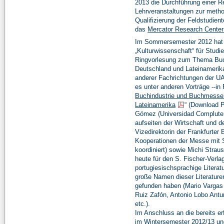
2013 die Durchführung einer 
Lehrveranstaltungen zur metho
Qualifizierung der Feldstudien
das
Mercator Research Center
Im Sommersemester 2012 hat be
„Kulturwissenschaft“ für Studi
Ringvorlesung zum Thema Bu
Deutschland und Lateinamerika
anderer Fachrichtungen der UA
es unter anderen Vorträge --in 
Buchindustrie und Buchmessen
Lateinamerika
“ (Download P
Gómez (Universidad Compluten
aufseiten der Wirtschaft und d
Vizedirektorin der Frankfurter
Kooperationen der Messe mit S
koordiniert) sowie Michi Strau
heute für den S. Fischer-Verla
portugiesischsprachige Literat
große Namen dieser Literatur
gefunden haben (Mario Vargas 
Ruiz Zafón, Antonio Lobo Antun
etc.).
Im Anschluss an die bereits er
im Wintersemester 2012/13 