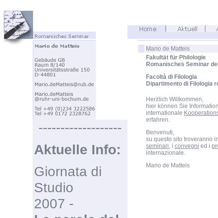
Mario de Matteis
Fakultät für Philologie
Romanisches Seminar der
Facoltà di Filologia
Dipartimento di Filologia 
Herzlich Willkommen,
hier können Sie Informati
internationale
Kooperatio
erfahren.
-------------------
Benvenuti,
su questo sito troveranno in
Aktuelle Info:
seminari
, i
convegni
ed i
p
internazionale.
Mario de Matteis
Giornata di
Studio
2007 -