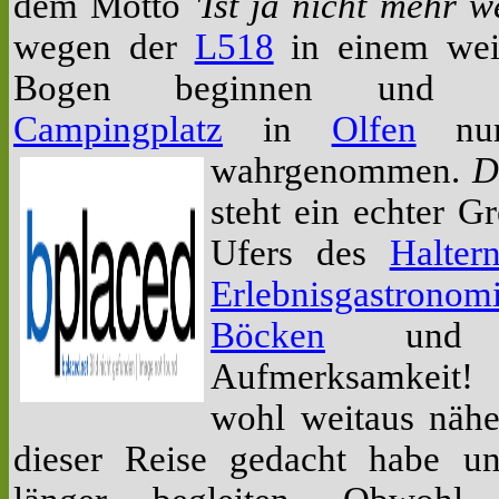
dem Motto
'Ist ja nicht mehr w
wegen der
L518
in einem wei
Bogen beginnen und d
Campingplatz
in
Olfen
nur
wahrgenommen.
D
steht ein echter G
Ufers des
Halter
Erlebnisgastronom
Böcken
und w
Aufmerksamkeit!
wohl weitaus nähe
dieser Reise gedacht habe u