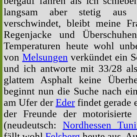
bergauf fahren als ich schieb
langsam aber stetig aus 
verschwindet, bleibt meine F
Regenjacke und Überschuhen
Temperaturen heute wohl unbe
von
Melsungen
verkündet ein S
und ich antworte mit 33/28 al
glattem Asphalt keine Überhe
beginnt nun die Suche nach ein
am Ufer der
Eder
findet gerade
der Freunde der motorisierte
(neudeutsch:
Nordhessen Tuni
fällt wohl
Felsberg
heute aus. Au