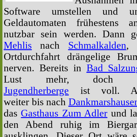
Ausnahmen i
Software umstellen und u
Geldautomaten frühestens 
nutzbar sein werden. Dann 
Mehlis
nach
Schmalkalden
,
Ortdurchfahrt drängelige Bru
nerven. Bereits in
Bad Salzun
Lust mehr,
doch d
Jugendherberge
ist voll. A
weiter bis nach
Dankmarshause
das
Gasthaus Zum Adler
und la
den Abend ruhig im Biergar
ausklingen. Dieser Ort wäre 