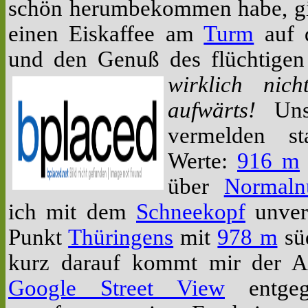
schön herumbekommen habe, gi
einen Eiskaffee am
Turm
auf 
und den Genuß des flüchtigen
wirklich nic
aufwärts!
Unsc
vermelden sta
Werte:
916 m
über
Normaln
ich mit dem
Schneekopf
unver
Punkt
Thüringens
mit
978 m
sü
kurz darauf kommt mir der 
Google Street View
entgeg