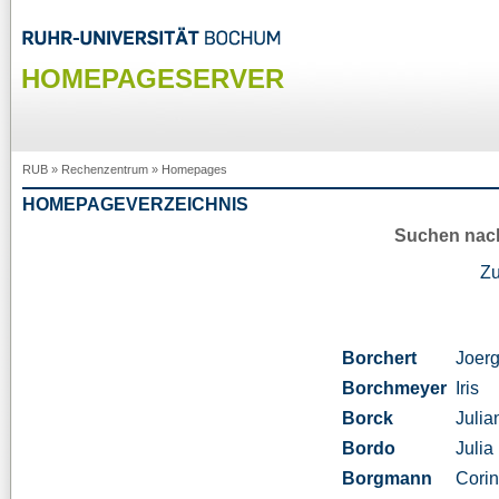
HOMEPAGESERVER
RUB
»
Rechenzentrum
»
Homepages
HOMEPAGEVERZEICHNIS
Suchen nac
Z
Borchert
Joer
Borchmeyer
Iris
Borck
Julia
Bordo
Julia
Borgmann
Cori