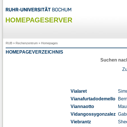
HOMEPAGESERVER
RUB
»
Rechenzentrum
»
Homepages
HOMEPAGEVERZEICHNIS
Suchen nac
Z
Vialaret
Sim
Vianafurtadodemello
Ber
Viannaotto
Maur
Vidangossygonzalez
Gabr
Viebrantz
She