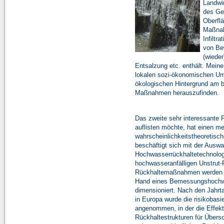
Landwi
des Ge
Oberfl
Maßnah
Infilt
von Be
(wiede
Entsalzung etc. enthält. Meine
lokalen sozi-ökonomischen Um
ökologischen Hintergrund am 
Maßnahmen herauszufinden.
Das zweite sehr interessante P
auflisten möchte, hat einen m
wahrscheinlichkeitstheoretisc
beschäftigt sich mit der Ausw
Hochwasserrückhaltetechnolog
hochwasseranfälligen Unstrut-
Rückhaltemaßnahmen werden k
Hand eines Bemessungshoch
dimensioniert. Nach den Jahr
in Europa wurde die risikobasie
angenommen, in der die Effekti
Rückhaltestrukturen für Übe