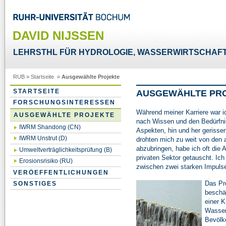
DAVID NIJSSEN
LEHRSTHL FÜR HYDROLOGIE, WASSERWIRTSCHAF
RUB
»
Startseite
»
Ausgewählte Projekte
STARTSEITE
AUSGEWÄHLTE PR
FORSCHUNGSINTERESSEN
Während meiner Karriere war 
AUSGEWÄHLTE PROJEKTE
nach Wissen und den Bedürfnis
IWRM Shandong (CN)
Aspekten, hin und her geriss
IWRM Unstrut (D)
drohten mich zu weit von den
abzubringen, habe ich oft die A
Umweltverträglichkeitsprüfung (B)
privaten Sektor getauscht. Ic
Erosionsrisiko (RU)
zwischen zwei starken Impulse
VERÖEFFENTLICHUNGEN
Das Pro
SONSTIGES
beschäf
einer K
Wasser
Bevölk