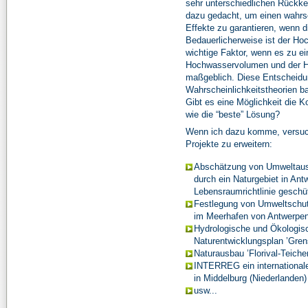
sehr unterschiedlichen Rückk
dazu gedacht, um einen wahrsch
Effekte zu garantieren, wenn d
Bedauerlicherweise ist der Hoc
wichtige Faktor, wenn es zu 
Hochwasservolumen und der Ho
maßgeblich. Diese Entscheidung
Wahrscheinlichkeitstheorien b
Gibt es eine Möglichkeit die 
wie die “beste” Lösung?
Wenn ich dazu komme, versuch
Projekte zu erweitern:
Abschätzung von Umweltaus
durch ein Naturgebiet in Ant
Lebensraumrichtlinie geschüt
Festlegung von Umweltschut
im Meerhafen von Antwerpe
Hydrologische und Ökologisc
Naturentwicklungsplan ’Gre
Naturausbau ’Florival-Teich
INTERREG ein international
in Middelburg (Niederlanden)
usw...