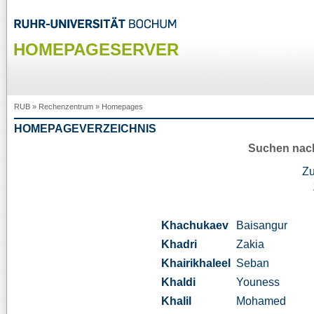
HOMEPAGESERVER
RUB
»
Rechenzentrum
»
Homepages
HOMEPAGEVERZEICHNIS
Suchen nac
Z
Khachukaev
Baisangur
Khadri
Zakia
Khairikhaleel
Seban
Khaldi
Youness
Khalil
Mohamed