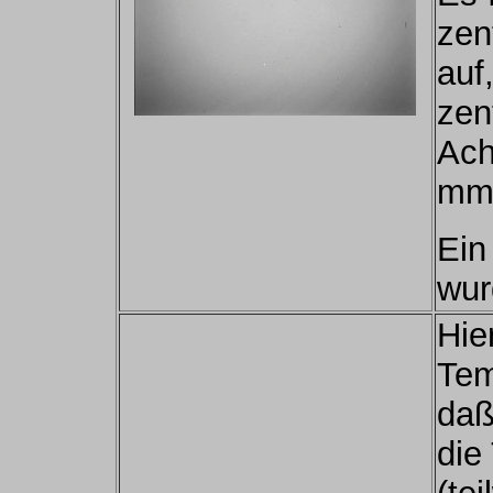
zen
auf
zen
Ach
mm
Ein
wur
Hie
Tem
daß
die