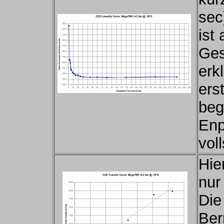
sec
ist
Ges
erk
ers
beg
Enp
voll
Hie
nur
Die
Ber