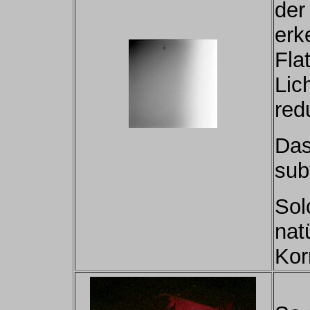
der
erk
Fla
Lic
red
Das
sub
Sol
natü
Kor