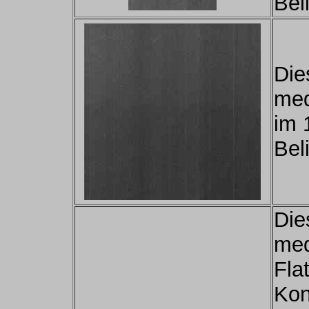
Bel
Die
med
im 
Bel
Die
med
Flat
Kon