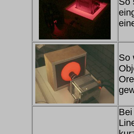
So 
ein
ein
So 
Obj
Ore
gew
Bei
Lin
kur