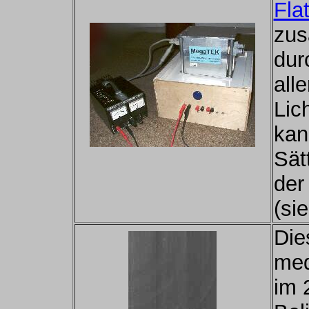
Fla
zus
durc
all
Lich
kan
Sät
der
(si
Die
med
im 