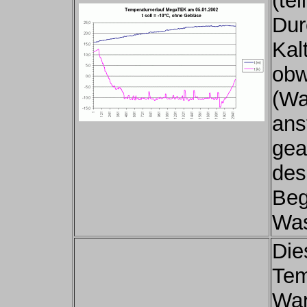
(te
Dur
Kal
obw
(Wa
ans
gea
des
Beg
Was
Dies
Tem
War