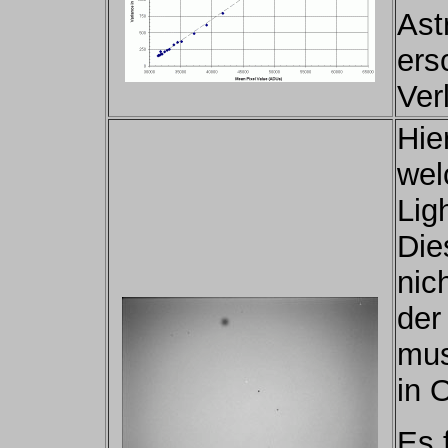
Ast
ers
Ver
Hie
wel
Lig
Die
nic
der
mus
in 
Es 