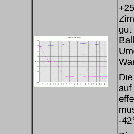
+25
Zim
gut
Bal
Umg
War
Die
auf
eff
mus
-42